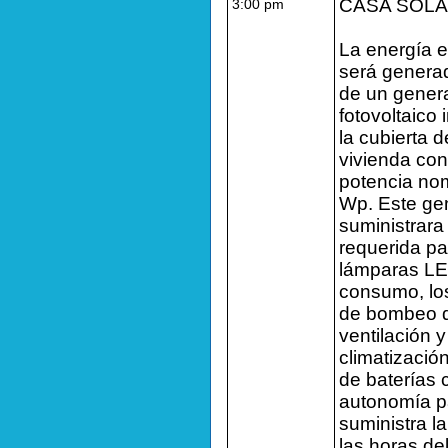
CASA SOL
3:00 pm
La energía e
será genera
de un gener
fotovoltaico 
la cubierta d
vivienda co
potencia no
Wp. Este ge
suministrara
requerida pa
lámparas LE
consumo, lo
de bombeo d
ventilación y
climatizació
de baterías 
autonomía p
suministra l
las horas de