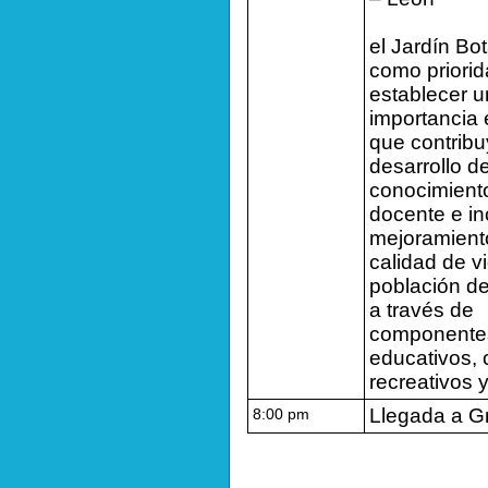
el Jardín Bo
como priori
establecer u
importancia 
que contribu
desarrollo de
conocimiento
docente e in
mejoramient
calidad de v
población d
a través de
componente
educativos, c
recreativos y
Llegada a G
8:00 pm