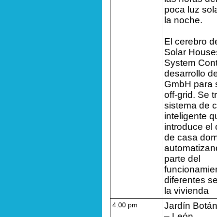
poca luz sol
la noche.
El cerebro d
Solar House
System Contr
desarrollo 
GmbH para s
off-grid. Se 
sistema de c
inteligente 
introduce el
de casa dom
automatizan
parte del
funcionamien
diferentes s
la vivienda
Jardín Botá
4.00 pm
– León